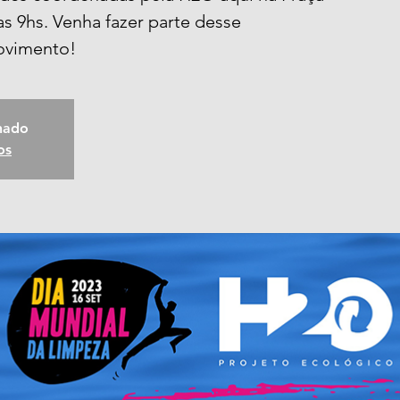
as 9hs. Venha fazer parte desse
ovimento!
chado
os