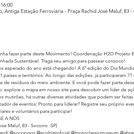
 16:00
 Antiga Estação Ferroviária - Praça Rachid José Maluf, 83 - 
enha fazer parte deste Movimento! Coordenação H2O Projeto E
nhada Sustentável. Traga seu amigo para passear consoco!
ais esperado do ano está chegando! A 6° edição do Dia Mundi
países e territórios. Ao longo das edições, já participaram 7
as de resíduos do meio ambiente. E você pode fazer parte desse
io: explore o mapa em nosso site para descobrir um líder de a
 mutirões, há outras diversas atividades que podem ser feitas 
zador de eventos: Pronto para liderar? Registre seu próprio e
iares e voluntários para participar!
SE A NÓS
se Maluf, 83 - Socorro -SP)
andi
@socopisos
@ecobieroficial
@motoclassicmuseum
@abrac