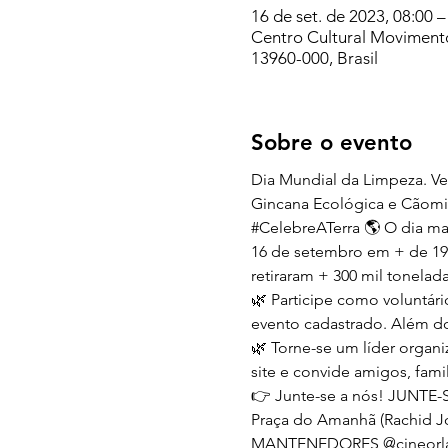
16 de set. de 2023, 08:00 –
Centro Cultural Movimento,
13960-000, Brasil
Sobre o evento
Dia Mundial da Limpeza. V
Gincana Ecológica e Cãomi
#CelebreATerra
 🌎 O dia m
16 de setembro em + de 191 
retiraram + 300 mil tonelad
🌿 Participe como voluntár
evento cadastrado. Além dos
🌿 Torne-se um líder organi
site e convide amigos, famil
👉 Junte-se a nós! 
JUNTE-
Praça do Amanhã (Rachid Jo
MANTENEDORES 
@cineorl