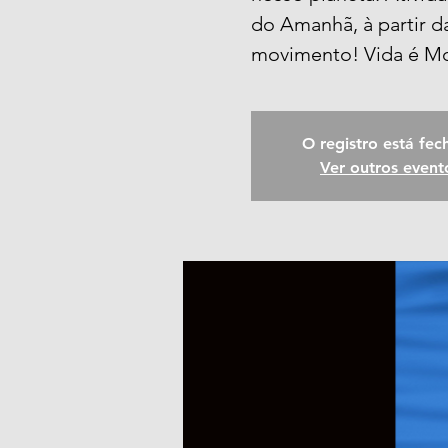
do Amanhã, à partir d
movimento! Vida é M
O registro está fe
Ver outros event