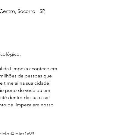
Centro, Socorro - SP,
cológico.
al da Limpeza acontece em 
1 milhões de pessoas que 
 time aí na sua cidade! 
ção perto de você ou em 
até dentro da sua casa!
vento de limpeza em nosso 
iclo
@lojas1a99