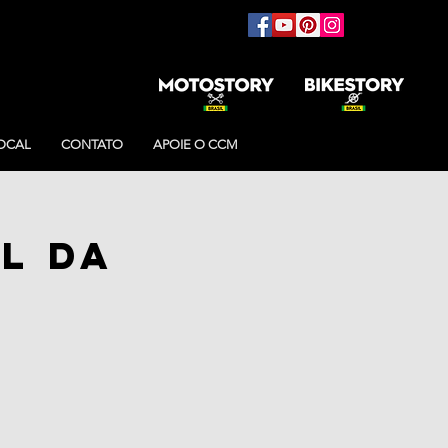
OCAL
CONTATO
APOIE O CCM
al da