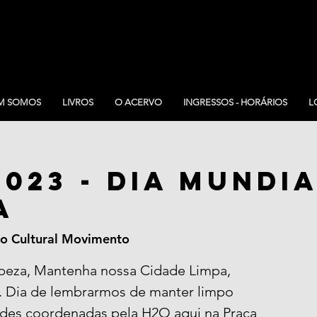
M SOMOS
LIVROS
O ACERVO
INGRESSOS - HORÁRIOS
L
023 - Dia Mundi
a
o Cultural Movimento
peza, Mantenha nossa Cidade Limpa,
a. Dia de lembrarmos de manter limpo
ades coordenadas pela H2O aqui na Praça