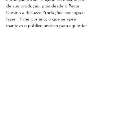
de sua produção, pois desde o Pacta 
Corvina a Belluzzo Produções conseguiu 
fazer 1 filme por ano, o que sempre 
manteve o público ansioso para aguardar 
as esteias anuais de nossos filmes no Cine 
Orlandi”, contou Augusto.
O Centro Cultural Movimento fica 
localizado na:
Praça do Amanhã (Rachid Jose Maluf, 83 - 
Socorro -SP)  
MANTENEDORES 
@cineorlandi
@socopisos
@ecobieroficial
@motoclassicmuseum
@abraciclo
@lojas1a99
@hondamotosbr
@royalenfieldbr
APOIO  
@2w_motors
@motoremaza
@alemaopneusmoto
@cobreq
@riffeloficial
@scott_bike_brasil