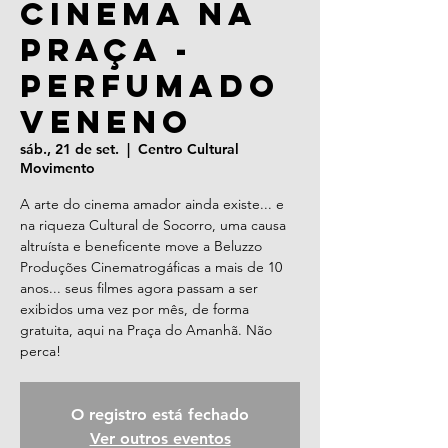
Cinema na
Praça -
PERFUMADO
VENENO
sáb., 21 de set.
  |  
Centro Cultural
Movimento
A arte do cinema amador ainda existe... e
na riqueza Cultural de Socorro, uma causa
altruísta e beneficente move a Beluzzo
Produções Cinematrogáficas a mais de 10
anos... seus filmes agora passam a ser
exibidos uma vez por mês, de forma
gratuita, aqui na Praça do Amanhã. Não
perca!
O registro está fechado
Ver outros eventos