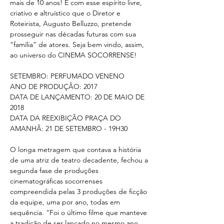
mais de 10 anos! É com esse espírito livre, 
criativo e altruístico que o Diretor e 
Roteirista, Augusto Belluzzo, pretende 
prosseguir nas décadas futuras com sua 
“família” de atores. Seja bem vindo, assim, 
ao universo do CINEMA SOCORRENSE!
SETEMBRO: PERFUMADO VENENO
ANO DE PRODUÇÃO: 2017
DATA DE LANÇAMENTO: 20 DE MAIO DE 
2018
DATA DA REEXIBIÇÃO PRAÇA DO 
AMANHÃ: 21 DE SETEMBRO - 19H30
O longa metragem que contava a história 
de uma atriz de teatro decadente, fechou a 
segunda fase de produções 
cinematográficas socorrenses 
compreendida pelas 3 produções de ficção 
da equipe, uma por ano, todas em 
sequência. “Foi o último filme que manteve 
a tradição de ser lançado no mesmo ano 