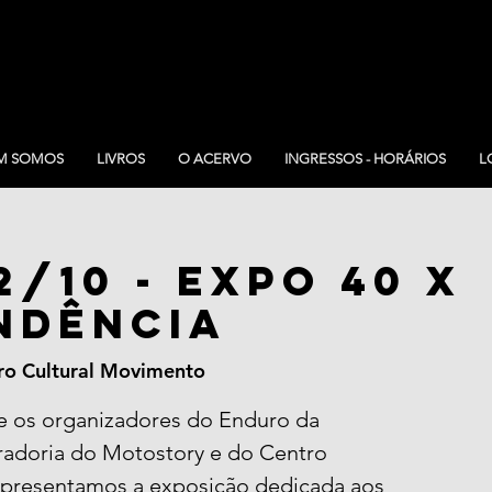
M SOMOS
LIVROS
O ACERVO
INGRESSOS - HORÁRIOS
L
2/10 - Expo 40 X
ndência
ro Cultural Movimento
re os organizadores do Enduro da
radoria do Motostory e do Centro
apresentamos a exposição dedicada aos