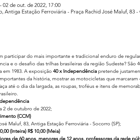
– 02 de out. de 2022, 17:00
 Antiga Estação Ferroviária - Praça Rachid José Maluf, 83 - 
participar do mais importante e tradicional enduro de regular
ncia e o desafio das trilhas brasileiras da região Sudeste? São 
da em 1983. A exposição 
40 x Independência 
pretende justamente
ortantes da história, mostrar as motocicletas que marcaram 
Taça até o dia da largada, as roupas, troféus e itens de memora
sileiro.
ndependência
2 de outubro de 2022;
vimento (CCM)
 Maluf, 83, Antiga Estação Ferroviária - Socorro (SP);
00 (Inteira) R$ 10,00 (Meia)
iores de 60 anos, menores de 12 anos, professores da rede púb