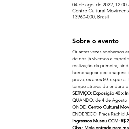
04 de ago. de 2022, 12:00 
Centro Cultural Movimento,
13960-000, Brasil
Sobre o evento
Quantas vezes sonhamos em 
de nós já vivemos a experie
realização da primeira, ain
homenagear personagens imp
prova, os anos 80, expor a 
tempo através do enduro bra
SERVIÇO: Exposição 40 x I
QUANDO: de 4 de Agosto a 
ONDE: 
Centro Cultural Mo
ENDEREÇO: Praça Rachid José
Ingressos Museu CCM: R$ 20,
Obs.: Meia entrada para ma