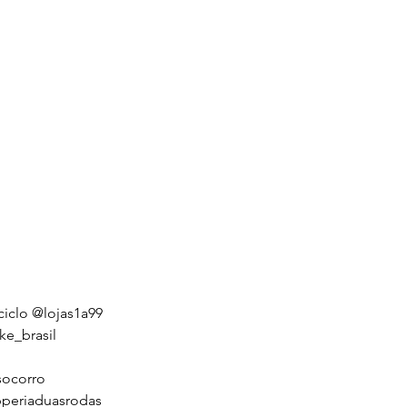
iclo
@lojas1a99
ke_brasil
ocorro
periaduasrodas