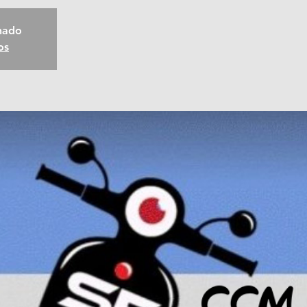
chado
os