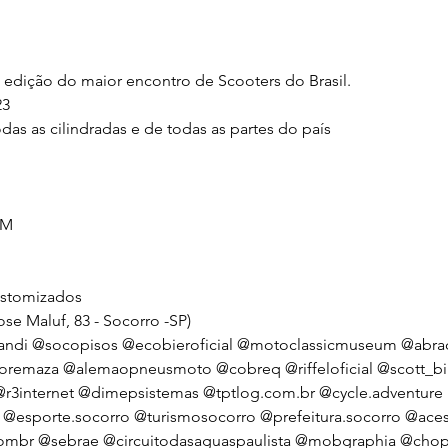
 edição do maior encontro de Scooters do Brasil. 
23
das as cilindradas e de todas as partes do país
CM
ustomizados
se Maluf, 83 - Socorro -SP)
andi
@socopisos
@ecobieroficial
@motoclassicmuseum
@abrac
oremaza
@alemaopneusmoto
@cobreq
@riffeloficial
@scott_bi
r3internet
@dimepsistemas
@tptlog.com.br
@cycle.adventure
@esporte.socorro
@turismosocorro
@prefeitura.socorro
@aces
ombr
@sebrae
@circuitodasaguaspaulista
@mobgraphia
@chop