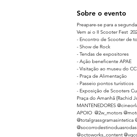
Sobre o evento
Preapare-se para a segunda
Vem ai o II Scooter Fest  20
- Encontro de Scooter de to
- Show de Rock
- Tendas de expositores 
- Ação beneficente APAE
- Visitação ao museu do C
- Praça de Alimentação 
- Passeio pontos turísticos
- Exposição de Scooters C
Praça do Amanhã (Rachid Jo
MANTENEDORES 
@cineorl
APOIO  
@2w_motors
@mot
@totalgrassgramasintetica
@
@socorrodestinoduasrodas
@octoworks_content
@vgc